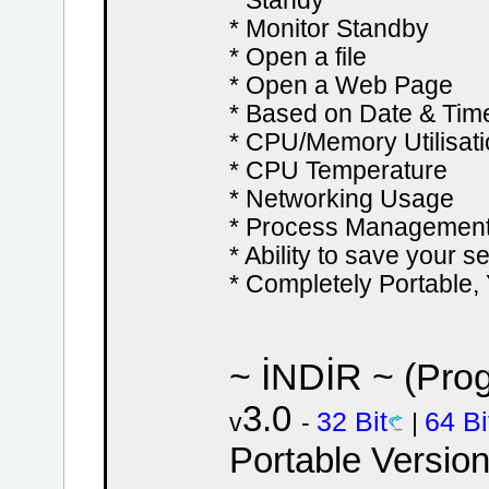
* Standy
* Monitor Standby
* Open a file
* Open a Web Page
* Based on Date & Tim
* CPU/Memory Utilisat
* CPU Temperature
* Networking Usage
* Process Managemen
* Ability to save your se
* Completely Portable, 
~ İNDİR ~ (Prog
3.0
32 Bit
64 Bi
v
-
|
Portable Versio