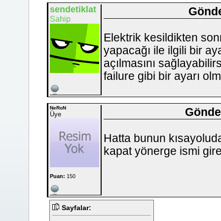
sendetiklat
Gönde
Sahip
Elektrik kesildikten son
yapacağı ile ilgili bir 
açılmasını sağlayabilir
failure gibi bir ayarı ol
NeRoN
Gönder
Üye
Hatta bunun kısayolud
kapat yönerge ismi gire
Puan:
150
Sayfalar: