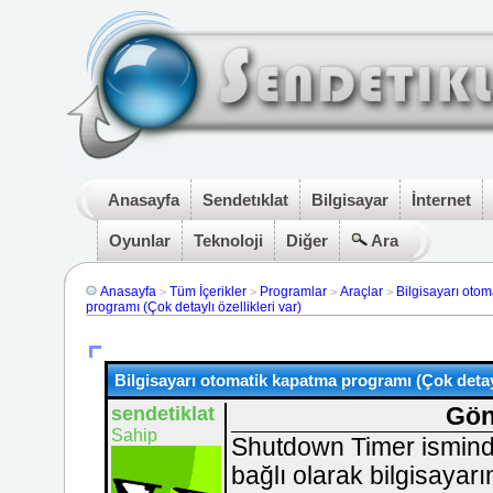
Anasayfa
Sendetıklat
Bilgisayar
İnternet
Oyunlar
Teknoloji
Diğer
Ara
Anasayfa
Tüm İçerikler
Programlar
Araçlar
Bilgisayarı oto
>
>
>
>
programı (Çok detaylı özellikleri var)
Bilgisayarı otomatik kapatma programı (Çok detaylı
sendetiklat
Gön
Sahip
Shutdown Timer isminde
bağlı olarak bilgisayar