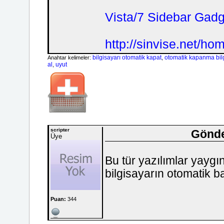
Vista/7 Sidebar Gadg
http://sinvise.net/ho
bilgisayarı otomatik kapat
otomatik kapanma bil
Anahtar kelimeler:
,
al
uyut
,
scripter
Gönde
Üye
Bu tür yazılımlar yaygın
bilgisayarın otomatik b
Puan:
344