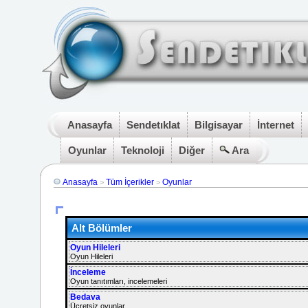
Anasayfa
Sendetıklat
Bilgisayar
İnternet
Oyunlar
Teknoloji
Diğer
Ara
Anasayfa
Tüm İçerikler
Oyunlar
>
>
Alt Bölümler
Oyun Hileleri
Oyun Hileleri
İnceleme
Oyun tanıtımları, incelemeleri
Bedava
Ücretsiz oyunlar.