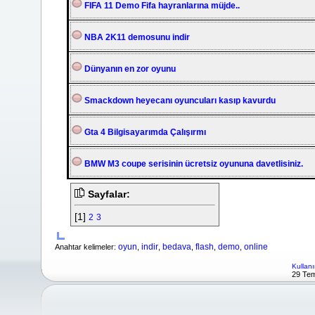
FIFA 11 Demo Fifa hayranlarına müjde..
NBA 2K11 demosunu indir
Dünyanın en zor oyunu
Smackdown heyecanı oyuncuları kasıp kavurdu
Gta 4 Bilgisayarımda Çalışırmı
BMW M3 coupe serisinin ücretsiz oyununa davetlisiniz.
Sayfalar:
[1]
2
3
oyun
indir
bedava
flash
demo
online
Anahtar kelimeler:
,
,
,
,
,
Kullanı
29 Tem